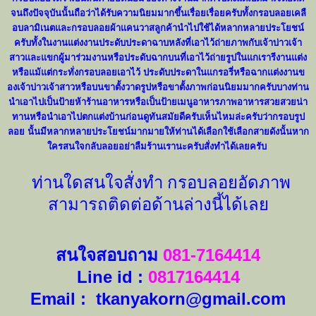
จนถึงปัจจุบันนั้นถื
อว่าได้รับความนิยมมากขึ้นเรื่
อยเรื่อยครับทั้งกรอบลอยเคลื
อบลามิเนตและกรอบลอยผ้าแคนวาสลู
กค้านำไปใช้ได้หลากหลายประโยชน์
ครับทั้งในงานแต่งงานประดั
บประดาฉาบหลังที่เอาไว้ถ่
ายภาพกับเจ้าบ่าวเจ้
า
สาวและแขกผู้มาร่วมงานหรื
อประดับฉากบนที่เอาไว้ถ่ายรู
ปในแกเรารีงานแต่ง
หรือแม้แต่
กระทั่งกรอบลอยเอาไว้ ประดับประดาในแกรอรี่หรือฉากแต่
งงานข
องเจ้าบ่าวเจ้าสาวหรื
อบนขาตั้งวาดรูปหรือขาตั้งภาพก่
อนนิยมมากครับบางท่าน
นำเอาไปเป็
นป้ายห้าร้านอาหารหรือเป็นป้
ายเมนูอาหารภาพอาหารสวยสวยน่
า
ทานหรือนำเอาไปตกแต่งบ้านก่
อนดูทันสมัยดีครับเห็นไหมล่ะครั
บว่ากรอบรูป
ลอย นั้นมีหลากหลายประโยชน์
มากมายให้ท่านได้เลือกใช้เลื
อกสายดังนั้นหาก
ใครสนใจกลั
บลอยอย่าลืมร้านเรานะครับสั่
งทำได้เลยครับ
ท่านใดสนใจสั่งทำ กรอบลอยอัดภาพ
สามารถติดต่อด้านล่างนี้ได้เลย
สนใจสอบถาม
081-7164414
Line id :
0817164414
Email : tkanyakorn@gmail.com